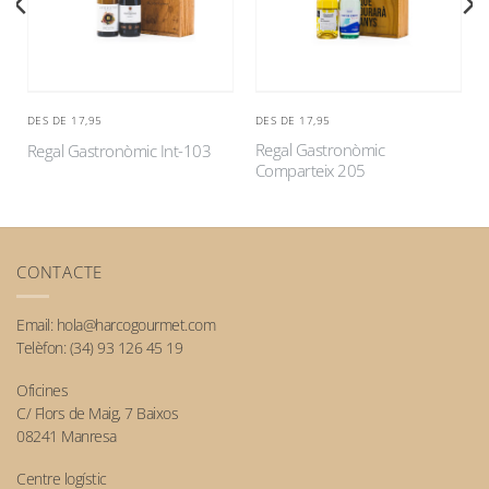
DES DE 17,95
DES DE 17,95
Regal Gastronòmic
Regal Gastronòmic Int-103
Comparteix 205
CONTACTE
Email:
hola@harcogourmet.com
Telèfon:
(34) 93 126 45 19
Oficines
C/ Flors de Maig, 7 Baixos
08241 Manresa
Centre logístic