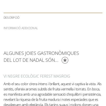
DESCRIPCIÓ
INFORMACIÓ ADDICIONAL
ALGUNES JOIES GASTRONÒMIQUES
DEL LOT DE NADAL SÓN...
VI NEGRE ECOLÒGIC FEREST MASROIG
Amb el seu color cirera intens i brillant, aquest vi captiva la vista. Als
sentits, ofereix aromes subtils de fruita vermella i torrats. En boca,
es manifesta amb una agradable sensació d'equilibri i persistència,
revelant la riquesa de la fruita madura i notes especiades que es
despleguen amb elegància. Els tanins suaus i rodons donen una