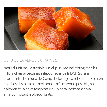
OLI D'OLIVA VERGE EXTRA NOS
Natural, Original, Sostenible. Un oli pur i natural, obtingut de les
millors olives arbequines seleccionades de la DOP Siurana,
procedents de la zona del Camp de Tarragona i el Priorat. Recullen
les olives i les porten al molí amb el mínim temps possible, on
elaboren l’oli a baixa temperatura. En boca, destaca la seva
amargor i picant molt equilibrats.