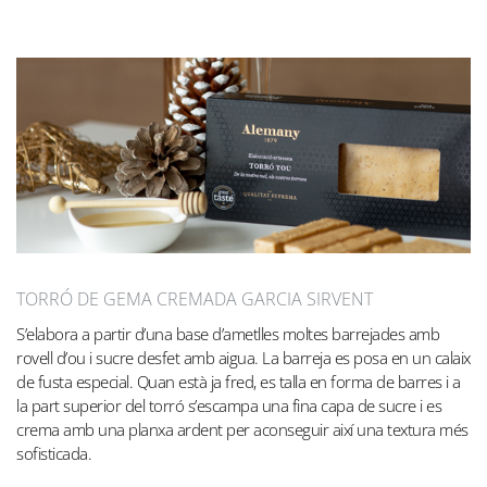
TORRÓ DE GEMA CREMADA GARCIA SIRVENT
S’elabora a partir d’una base d’ametlles moltes barrejades amb
rovell d’ou i sucre desfet amb aigua. La barreja es posa en un calaix
de fusta especial. Quan està ja fred, es talla en forma de barres i a
la part superior del torró s’escampa una fina capa de sucre i es
crema amb una planxa ardent per aconseguir així una textura més
sofisticada.