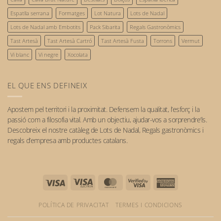
sostenible:
el
Espatlla serrana
Formatges
Lot Natura
Lots de Nadal
nostre
compromís
Lots de Nadal amb Embotits
Pack Sibarita
Regals Gastronòmics
amb
Tast Artesà
Tast Artesà Cartró
Tast Artesà Fusta
Torrons
Vermut
el
futur
Vi blanc
Vi negre
Xocolata
EL QUE ENS DEFINEIX
Apostem pel
territori
i la
proximitat
. Defensem la qualitat, l’esforç i la
passió com a filosofia vital. Amb un objectiu, ajudar-vos a sorprendre’ls.
Descobreix el nostre catàleg de
Lots de Nadal
,
Regals gastronòmics
i
regals d’empresa
amb
productes catalans
.
Visa
Visa
MasterCard
Visa
American
Electron
2
Express
POLÍTICA DE PRIVACITAT
TERMES I CONDICIONS