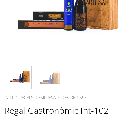
INICI
/
REGALS D'EMPRESA
/
DES DE 17,95
Regal Gastronòmic Int-102