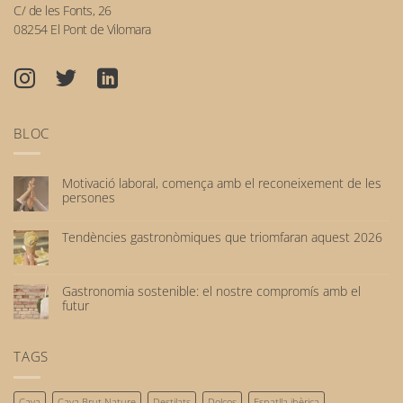
C/ de les Fonts, 26
08254 El Pont de Vilomara
BLOC
Motivació laboral, comença amb el reconeixement de les
persones
No
hi
Tendències gastronòmiques que triomfaran aquest 2026
ha
No
comentaris
hi
a
ha
Motivació
Gastronomia sostenible: el nostre compromís amb el
comentaris
laboral,
futur
a
comença
No
Tendències
amb
hi
gastronòmiques
el
ha
TAGS
que
reconeixement
comentaris
triomfaran
de
a
aquest
les
Gastronomia
2026
persones
Cava
Cava Brut Nature
Destilats
Dolços
Espatlla ibèrica