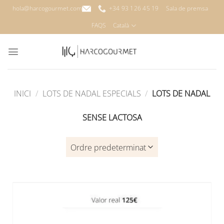
Skip
hola@harcogourmet.com
+34 93 126 45 19
Sala de premsa
to
FAQS
Català
content
INICI
/
LOTS DE NADAL ESPECIALS
/
LOTS DE NADAL
SENSE LACTOSA