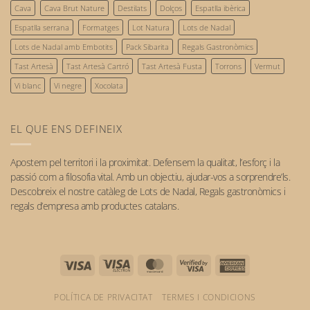
Gastronomia
2026
persones
Cava
Cava Brut Nature
Destilats
Dolços
Espatlla ibèrica
sostenible:
el
Espatlla serrana
Formatges
Lot Natura
Lots de Nadal
nostre
compromís
Lots de Nadal amb Embotits
Pack Sibarita
Regals Gastronòmics
amb
Tast Artesà
Tast Artesà Cartró
Tast Artesà Fusta
Torrons
Vermut
el
futur
Vi blanc
Vi negre
Xocolata
EL QUE ENS DEFINEIX
Apostem pel
territori
i la
proximitat
. Defensem la qualitat, l’esforç i la
passió com a filosofia vital. Amb un objectiu, ajudar-vos a sorprendre’ls.
Descobreix el nostre catàleg de
Lots de Nadal
,
Regals gastronòmics
i
regals d’empresa
amb
productes catalans
.
Visa
Visa
MasterCard
Visa
American
Electron
2
Express
POLÍTICA DE PRIVACITAT
TERMES I CONDICIONS