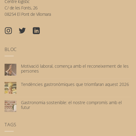
Centre logístic
C/ de les Fonts, 26
08254 El Pont de Vilomara
BLOC
Motivació laboral, comença amb el reconeixement de les
persones
No
hi
Tendències gastronòmiques que triomfaran aquest 2026
ha
No
comentaris
hi
a
ha
Motivació
Gastronomia sostenible: el nostre compromís amb el
comentaris
laboral,
futur
a
comença
No
Tendències
amb
hi
gastronòmiques
el
ha
TAGS
que
reconeixement
comentaris
triomfaran
de
a
aquest
les