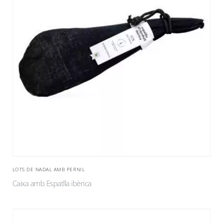
LOTS DE NADAL AMB PERNIL
Caixa amb Espatlla ibèrica