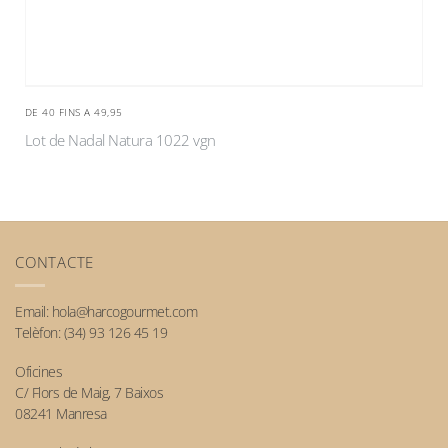
DE 40 FINS A 49,95
Lot de Nadal Natura 1022 vgn
CONTACTE
Email:
hola@harcogourmet.com
Telèfon:
(34) 93 126 45 19
Oficines
C/ Flors de Maig, 7 Baixos
08241 Manresa