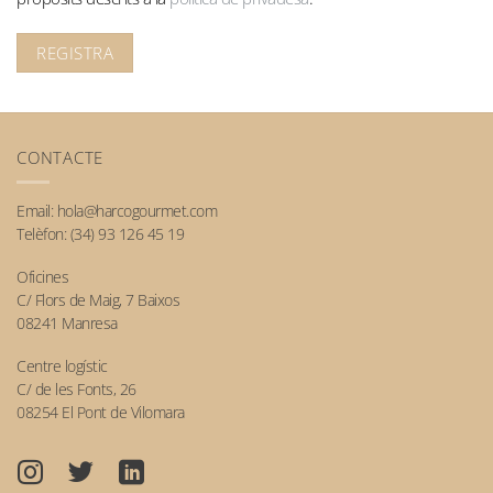
REGISTRA
CONTACTE
Email:
hola@harcogourmet.com
Telèfon:
(34) 93 126 45 19
Oficines
C/ Flors de Maig, 7 Baixos
08241 Manresa
Centre logístic
C/ de les Fonts, 26
08254 El Pont de Vilomara