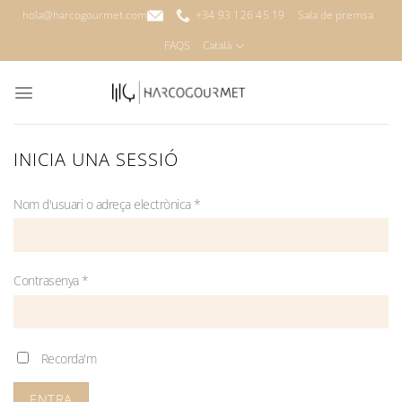
Skip
hola@harcogourmet.com
+34 93 126 45 19
Sala de premsa
to
FAQS
Català
content
INICIA UNA SESSIÓ
Obligatori
Nom d'usuari o adreça electrònica
*
Obligatori
Contrasenya
*
Recorda'm
ENTRA