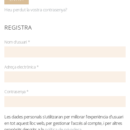
Heu perdut la vostra contrasenya?
REGISTRA
Obligatori
Nom d'usuari
*
Obligatori
Adreça electrònica
*
Obligatori
Contrasenya
*
Les dades personals s'utilitzaran per millorar l'experiència d'usuari
en tot aquest lloc web, per gestionar l'accés al compte, i per altres
propòsits descrits a la
política de privadesa
.