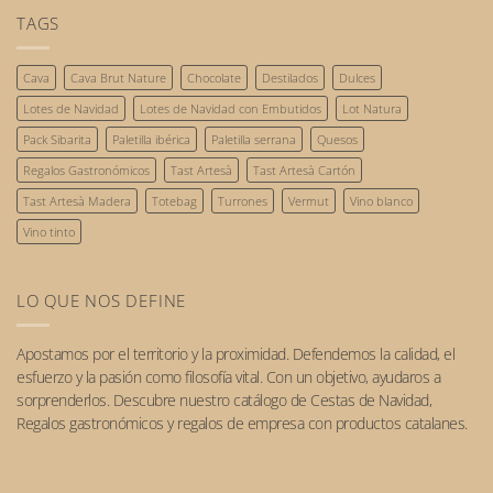
hay
que
reconocimiento
comentarios
TAGS
triunfarán
de
en
este
las
Gastronomía
2026.
personas
sostenible:
Cava
Cava Brut Nature
Chocolate
Destilados
Dulces
nuestro
compromiso
Lotes de Navidad
Lotes de Navidad con Embutidos
Lot Natura
con
el
Pack Sibarita
Paletilla ibérica
Paletilla serrana
Quesos
futuro.
Regalos Gastronómicos
Tast Artesà
Tast Artesà Cartón
Tast Artesà Madera
Totebag
Turrones
Vermut
Vino blanco
Vino tinto
LO QUE NOS DEFINE
Apostamos por el
territorio
y la
proximidad
. Defendemos la calidad, el
esfuerzo y la pasión como filosofía vital. Con un objetivo, ayudaros a
sorprenderlos. Descubre nuestro catálogo de
Cestas de Navidad
,
Regalos gastronómicos
y
regalos de empresa
con
productos catalanes
.