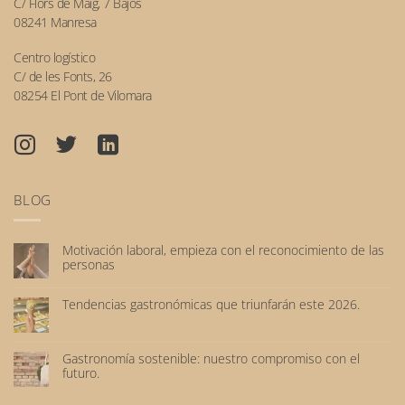
C/ Flors de Maig, 7 Bajos
08241 Manresa
Centro logístico
C/ de les Fonts, 26
08254 El Pont de Vilomara
BLOG
Motivación laboral, empieza con el reconocimiento de las
personas
No
hay
Tendencias gastronómicas que triunfarán este 2026.
comentarios
No
en
hay
Motivación
comentarios
laboral,
Gastronomía sostenible: nuestro compromiso con el
en
empieza
futuro.
Tendencias
con
No
gastronómicas
el