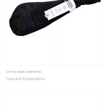
LOTS DE NADAL AMB PERNIL
Caixa amb Espatlla ibèrica