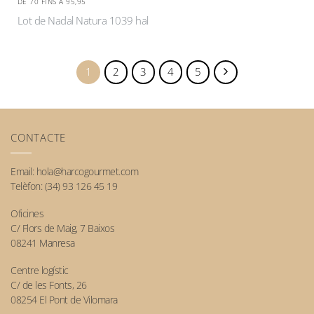
DE 70 FINS A 95,95
Lot de Nadal Natura 1039 hal
1
2
3
4
5
CONTACTE
Email:
hola@harcogourmet.com
Telèfon:
(34) 93 126 45 19
Oficines
C/ Flors de Maig, 7 Baixos
08241 Manresa
Centre logístic
C/ de les Fonts, 26
08254 El Pont de Vilomara