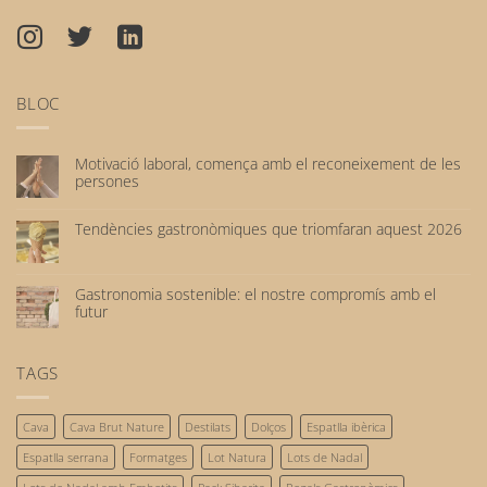
BLOC
Motivació laboral, comença amb el reconeixement de les
persones
No
hi
Tendències gastronòmiques que triomfaran aquest 2026
ha
No
comentaris
hi
a
ha
Motivació
Gastronomia sostenible: el nostre compromís amb el
comentaris
laboral,
futur
a
comença
No
Tendències
amb
hi
gastronòmiques
el
ha
TAGS
que
reconeixement
comentaris
triomfaran
de
a
aquest
les
Gastronomia
2026
persones
Cava
Cava Brut Nature
Destilats
Dolços
Espatlla ibèrica
sostenible:
el
Espatlla serrana
Formatges
Lot Natura
Lots de Nadal
nostre