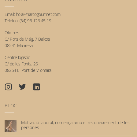
Email:
hola@harcogourmet.com
Telèfon:
(34) 93 126 45 19
Oficines
C/ Flors de Maig, 7 Baixos
08241 Manresa
Centre logístic
C/ de les Fonts, 26
08254 El Pont de Vilomara
BLOC
Motivació laboral, comença amb el reconeixement de les
persones
No