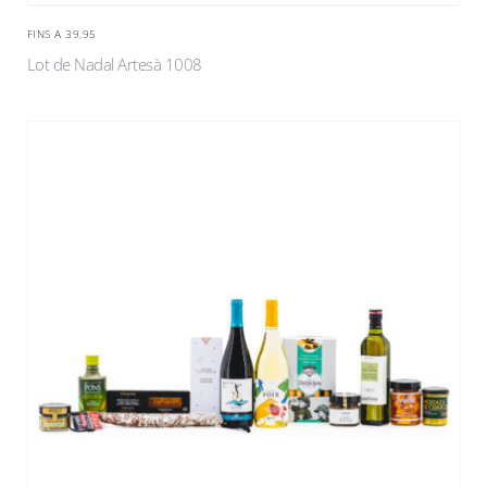
FINS A 39,95
Lot de Nadal Artesà 1008