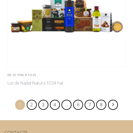
DE 50 FINS A 59,95
Lot de Nadal Natura 1034 hal
1
2
3
4
…
6
7
8
CONTACTE