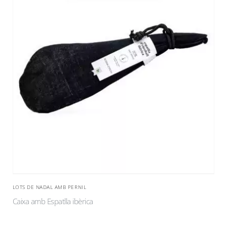
LOTS DE NADAL AMB PERNIL
Caixa amb Espatlla ibèrica