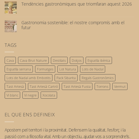
hi
Tendències gastronòmiques que triomfaran aquest 2026
ha
No
comentaris
hi
a
ha
Motivació
Gastronomia sostenible: el nostre compromís amb el
comentaris
laboral,
futur
a
comença
No
Tendències
amb
hi
gastronòmiques
el
ha
TAGS
que
reconeixement
comentaris
triomfaran
de
a
aquest
les
Gastronomia
2026
persones
Cava
Cava Brut Nature
Destilats
Dolços
Espatlla ibèrica
sostenible:
el
Espatlla serrana
Formatges
Lot Natura
Lots de Nadal
nostre
compromís
Lots de Nadal amb Embotits
Pack Sibarita
Regals Gastronòmics
amb
Tast Artesà
Tast Artesà Cartró
Tast Artesà Fusta
Torrons
Vermut
el
futur
Vi blanc
Vi negre
Xocolata
EL QUE ENS DEFINEIX
Apostem pel
territori
i la
proximitat
. Defensem la qualitat, l’esforç i la
passió com a filosofia vital. Amb un objectiu, ajudar-vos a sorprendre’ls.