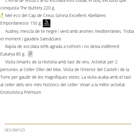
Crema de festucs amb xocolata estil Dubai, el dolç exclusiu que
conquista The Buttery 220 g.
Mel eco del Cap de Creus Girona Excel·lent Abellaires
Empordanesos 150 g.
Audrey, mescla de te negre i verd amb aromes mediterrànies. Troba
el moment i gaudeix Sans&Sans
Rajola de xocolata 60% agrada a tothom i no deixa indiferent
Eukarya 80 g.
Visita Amants de la Història amb tast de vins. Activitat per 2
persones al Celler Oller del Mas. Visita de l’interior del Castell i de la
Torre per gaudir de les magnífiques vistes. La visita acaba amb el tast
al celler dels vins més històrics del celler. Vinari a la millor activitat
Enoturística Prèmium
DESCRIPCIÓ