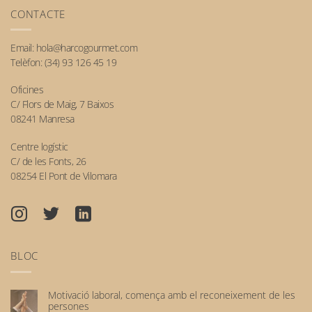
CONTACTE
Email:
hola@harcogourmet.com
Telèfon:
(34) 93 126 45 19
Oficines
C/ Flors de Maig, 7 Baixos
08241 Manresa
Centre logístic
C/ de les Fonts, 26
08254 El Pont de Vilomara
BLOC
Motivació laboral, comença amb el reconeixement de les
persones