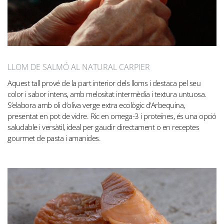
LLOM DE SALMÓ AL NATURAL CARPIER
Aquest tall prové de la part interior dels lloms i destaca pel seu
color i sabor intens, amb melositat intermèdia i textura untuosa.
S’elabora amb oli d’oliva verge extra ecològic d’Arbequina,
presentat en pot de vidre. Ric en omega-3 i proteïnes, és una opció
saludable i versàtil, ideal per gaudir directament o en receptes
gourmet de pasta i amanides.