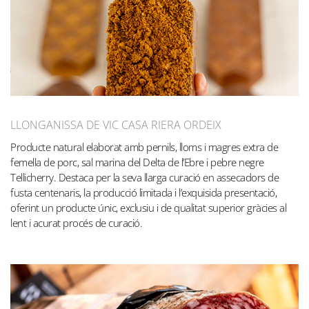
LLONGANISSA DE VIC CASA RIERA ORDEIX
Producte natural elaborat amb pernils, lloms i magres extra de
femella de porc, sal marina del Delta de l’Ebre i pebre negre
Tellicherry. Destaca per la seva llarga curació en assecadors de
fusta centenaris, la producció limitada i l’exquisida presentació,
oferint un producte únic, exclusiu i de qualitat superior gràcies al
lent i acurat procés de curació.