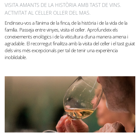
VISITA AMANTS DE LA HISTÒRIA AMB TAST DE VINS.
ACTIVITAT AL CELLER OLLER DEL MAS.
Endinseu-vos a l’ànima de la finca, de la història i de la vida de la
família. Passeja entre vinyes, visita el celler. Aprofundeix els
coneixements enològics i de la viticultura d’una manera amena i
agradable. El recorregut finalitza amb la visita del celler i el tast guiat
dels vins més excepcionals per tal de tenir una experiència
inoblidable.