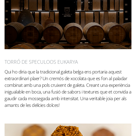
TORRÓ DE SPECULOOS EUKARYA
Qui ho diria que la tradicional galeta belga ens portaria aquest
extraordinari plaer? Un cremós de xocolata que es fon al paladar
combinat amb una pols cruixent de galeta. Creant una experiència
inigualable en boca, una fusió de sabors i textures que et convida a
gaudir cada mossegada amb intensitat. Una veritable joia per als
amants de les delícies dolces!