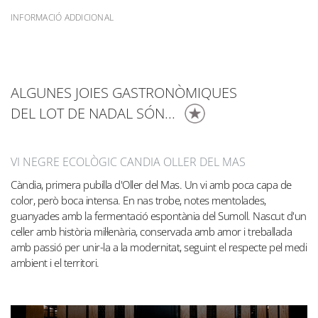
INFORMACIÓ ADDICIONAL
ALGUNES JOIES GASTRONÒMIQUES
DEL LOT DE NADAL SÓN...
VI NEGRE ECOLÒGIC CANDIA OLLER DEL MAS
Càndia, primera pubilla d'Oller del Mas. Un vi amb poca capa de
color, però boca intensa. En nas trobe, notes mentolades,
guanyades amb la fermentació espontània del Sumoll. Nascut d'un
celler amb història mil·lenària, conservada amb amor i treballada
amb passió per unir-la a la modernitat, seguint el respecte pel medi
ambient i el territori.