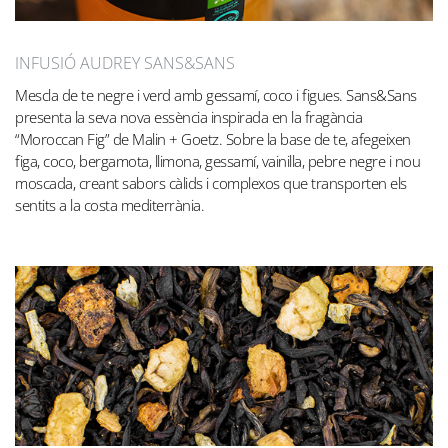
INFUSIÓ AUDREY SANS&SANS
Mescla de te negre i verd amb gessamí, coco i figues. Sans&Sans
presenta la seva nova essència inspirada en la fragància
“Moroccan Fig” de Malin + Goetz. Sobre la base de te, afegeixen
figa, coco, bergamota, llimona, gessamí, vainilla, pebre negre i nou
moscada, creant sabors càlids i complexos que transporten els
sentits a la costa mediterrània.