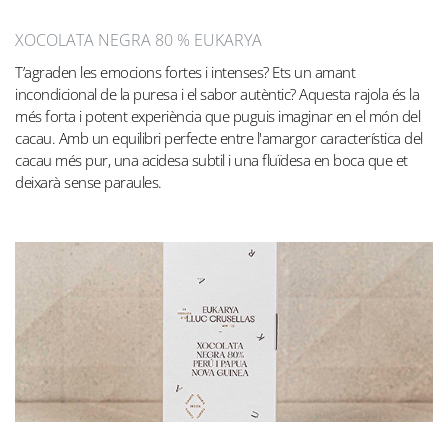
XOCOLATA NEGRA 80 % EUKARYA
T’agraden les emocions fortes i intenses? Ets un amant
incondicional de la puresa i el sabor autèntic? Aquesta rajola és la
més forta i potent experiència que puguis imaginar en el món del
cacau. Amb un equilibri perfecte entre l'amargor característica del
cacau més pur, una acidesa subtil i una fluïdesa en boca que et
deixarà sense paraules.