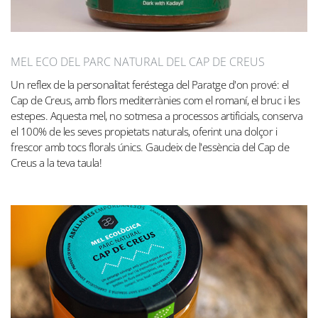
MEL ECO DEL PARC NATURAL DEL CAP DE CREUS
Un reflex de la personalitat feréstega del Paratge d'on prové: el
Cap de Creus, amb flors mediterrànies com el romaní, el bruc i les
estepes. Aquesta mel, no sotmesa a processos artificials, conserva
el 100% de les seves propietats naturals, oferint una dolçor i
frescor amb tocs florals únics. Gaudeix de l'essència del Cap de
Creus a la teva taula!