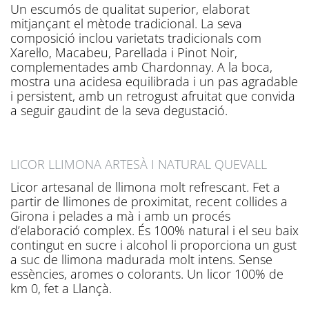
Un escumós de qualitat superior, elaborat
mitjançant el mètode tradicional. La seva
composició inclou varietats tradicionals com
Xarel·lo, Macabeu, Parellada i Pinot Noir,
complementades amb Chardonnay. A la boca,
mostra una acidesa equilibrada i un pas agradable
i persistent, amb un retrogust afruitat que convida
a seguir gaudint de la seva degustació.
LICOR LLIMONA ARTESÀ I NATURAL QUEVALL
Licor artesanal de llimona molt refrescant. Fet a
partir de llimones de proximitat, recent collides a
Girona i pelades a mà i amb un procés
d’elaboració complex. És 100% natural i el seu baix
contingut en sucre i alcohol li proporciona un gust
a suc de llimona madurada molt intens. Sense
essències, aromes o colorants. Un licor 100% de
km 0, fet a Llançà.