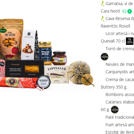
Garnatxa, vi de
Cara Nord
Cava Reserva Br
Raventós Rosell
Licor artesà i na
Quevall 70 cl
Torró de crema t
Neules de manteg
Carquinyolis art
Crema de cacauet 
Buttery 350 g.
Bombons assortits
Catànies elabor
60 g.
Paté tradicional
Fuet artesà amb 
Estofat de llentie