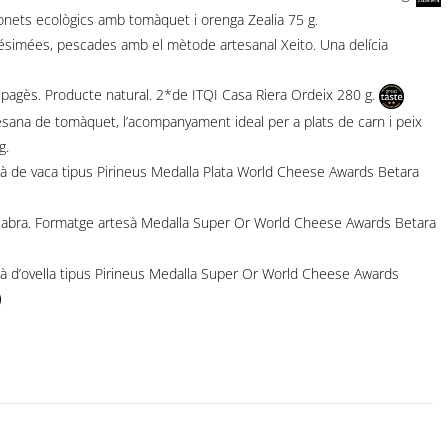
onets ecològics amb tomàquet i orenga Zealia 75 g.
simées, pescades amb el mètode artesanal Xeito. Una delícia
agès. Producte natural. 2*de ITQI Casa Riera Ordeix 280 g.
na de tomàquet, l’acompanyament ideal per a plats de carn i peix
g.
de vaca tipus Pirineus Medalla Plata World Cheese Awards Betara
cabra. Formatge artesà Medalla Super Or World Cheese Awards Betara
d’ovella tipus Pirineus Medalla Super Or World Cheese Awards