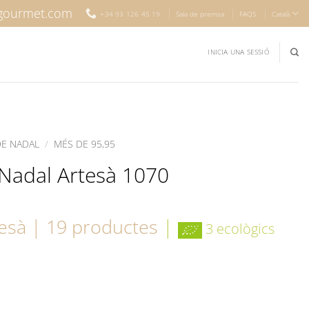
gourmet.com
+34 93 126 45 19
Sala de premsa
FAQS
Català
INICIA UNA SESSIÓ
DE NADAL
/
MÉS DE 95,95
 Nadal Artesà 1070
tesà | 19 productes
|
3 ecològics