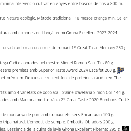
 mínima intervenció cultivat en vinyes entre boscos de fins a 800 m.
ut Nature ecològic. Mètode tradicional i 18 mesos criança min. Celler
tural amb llimones de Llançà premi Girona Excel·lent 2023-2024
orrada amb marcona i mel de romaní 1* Great Taste Alemany 250 g.
a Cadí elaborades pel mestre Miquel Romeu Sant Tirs 80 g.
esans premiats amb Superior Taste Award 2024 Escalfet 200 g.
prèmium. Deliciosa i cruixent font de proteïnes i àcid oleic The
 amb 4 varietats de xocolata i praliné d’avellana Simón Coll 144 g.
ades amb Marcona mediterrània 2* Great Taste 2020 Bombons Cudié
 de muntanya de porc amb tomàquets secs Encantaran 100 g.
tripa natural. L’embotit de sempre. Embotits Obradors 200 g.
s. Lessència de la cuina de làvia Girona Excel·lent Pibernat 295 g.