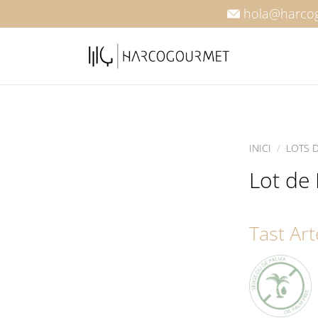
hola@harco
INICI
/
LOTS 
Lot de
Tast Ar