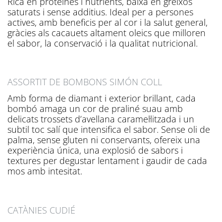
Rica en proteïnes i nutrients, baixa en greixos
saturats i sense additius. Ideal per a persones
actives, amb beneficis per al cor i la salut general,
gràcies als cacauets altament oleics que milloren
el sabor, la conservació i la qualitat nutricional.
ASSORTIT DE BOMBONS SIMÓN COLL
Amb forma de diamant i exterior brillant, cada
bombó amaga un cor de praliné suau amb
delicats trossets d’avellana caramel·litzada i un
subtil toc salí que intensifica el sabor. Sense oli de
palma, sense gluten ni conservants, ofereix una
experiència única, una explosió de sabors i
textures per degustar lentament i gaudir de cada
mos amb intesitat.
CATÀNIES CUDIÉ