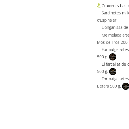
Cruixents bast
Sardinetes millé
d’Espinaler
Llonganissa de p
Melmelada artesa
Mos de Tros 200 
Formatge artesà 
500 g.
El farcellet de 
500 g.
Formatge artesà 
Betara 500 g.