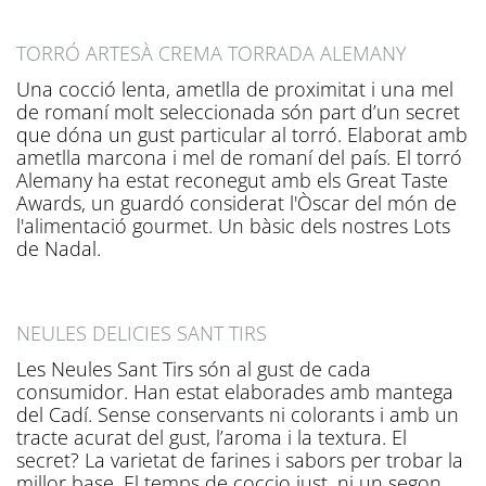
TORRÓ ARTESÀ CREMA TORRADA ALEMANY
Una cocció lenta, ametlla de proximitat i una mel
de romaní molt seleccionada són part d’un secret
que dóna un gust particular al torró. Elaborat amb
ametlla marcona i mel de romaní del país. El torró
Alemany ha estat reconegut amb els Great Taste
Awards, un guardó considerat l'Òscar del món de
l'alimentació gourmet. Un bàsic dels nostres Lots
de Nadal.
NEULES DELICIES SANT TIRS
Les Neules Sant Tirs són al gust de cada
consumidor. Han estat elaborades amb mantega
del Cadí. Sense conservants ni colorants i amb un
tracte acurat del gust, l’aroma i la textura. El
secret? La varietat de farines i sabors per trobar la
millor base. El temps de coccio just, ni un segon