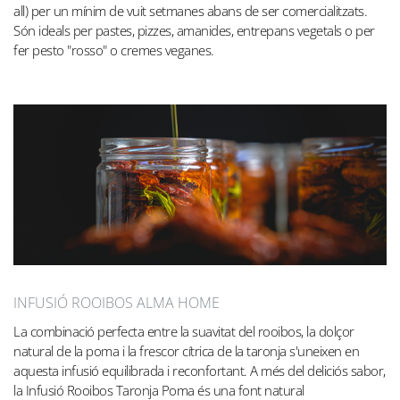
all) per un mínim de vuit setmanes abans de ser comercialitzats.
Són ideals per pastes, pizzes, amanides, entrepans vegetals o per
fer pesto "rosso" o cremes veganes.
INFUSIÓ ROOIBOS ALMA HOME
La combinació perfecta entre la suavitat del rooibos, la dolçor
natural de la poma i la frescor cítrica de la taronja s'uneixen en
aquesta infusió equilibrada i reconfortant. A més del deliciós sabor,
la Infusió Rooibos Taronja Poma és una font natural