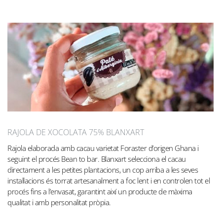
RAJOLA DE XOCOLATA 75% BLANXART
Rajola elaborada amb cacau varietat Foraster d’origen Ghana i
seguint el procés Bean to bar. Blanxart selecciona el cacau
directament a les petites plantacions, un cop arriba a les seves
instal·lacions és torrat artesanalment a foc lent i en controlen tot el
procés fins a l’envasat, garantint així un producte de màxima
qualitat i amb personalitat pròpia.