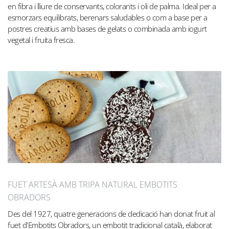
en fibra i lliure de conservants, colorants i oli de palma. Ideal per a
esmorzars equilibrats, berenars saludables o com a base per a
postres creatius amb bases de gelats o combinada amb iogurt
vegetal i fruita fresca.
FUET ARTESÀ AMB TRIPA NATURAL EMBOTITS
OBRADORS
Des del 1927, quatre generacions de dedicació han donat fruit al
fuet d'Embotits Obradors, un embotit tradicional català, elaborat