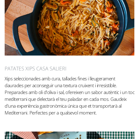
PATATES XIPS CASA SALIERI
Xips seleccionades amb cura, tallades fines i lleugerament
daurades per aconseguir una textura cruixent i irresistible.
Preparades amb oli d'oliva i sal, ofereixen un sabor autèntic i un toc
mediterrani que delectarà el teu paladar en cada mos. Gaudeix
d'una experiència gastronòmica única que et transportarà al
Mediterrani. Perfectes per a qualsevol moment.