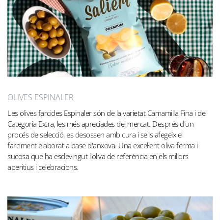
OLIVES ESPINALER
Les olives farcides Espinaler són de la varietat Camamilla Fina i de
Categoria Extra, les més apreciades del mercat. Després d'un
procés de selecció, es desossen amb cura i se'ls afegeix el
farciment elaborat a base d'anxova. Una excel·lent oliva ferma i
sucosa que ha esdevingut l'oliva de referència en els millors
aperitius i celebracions.