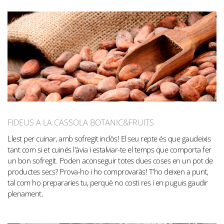
FIDEUS A LA CASSOLA BOTANIC&FRUITS
Llest per cuinar, amb sofregit inclòs! El seu repte és que gaudeixis
tant com si et cuinés l'àvia i estalviar-te el temps que comporta fer
un bon sofregit. Poden aconseguir totes dues coses en un pot de
productes secs? Prova-ho i ho comprovaràs! T'ho deixen a punt,
tal com ho prepararies tu, perquè no costi res i en puguis gaudir
plenament.