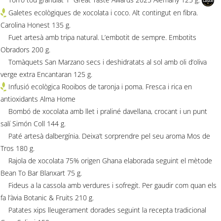
Galetes ecològiques de xocolata i coco. Alt contingut en fibra.
Carolina Honest 135 g.
Fuet artesà amb tripa natural. L’embotit de sempre. Embotits
Obradors 200 g.
Tomàquets San Marzano secs i deshidratats al sol amb oli d’oliva
verge extra Encantaran 125 g.
Infusió ecològica Rooibos de taronja i poma. Fresca i rica en
antioxidants Alma Home
Bombó de xocolata amb llet i praliné davellana, crocant i un punt
salí Simón Coll 144 g.
Paté artesà dalbergínia. Deixa’t sorprendre pel seu aroma Mos de
Tros 180 g.
Rajola de xocolata 75% origen Ghana elaborada seguint el mètode
Bean To Bar Blanxart 75 g.
Fideus a la cassola amb verdures i sofregit. Per gaudir com quan els
fa l’àvia Botanic & Fruits 210 g.
Patates xips lleugerament dorades seguint la recepta tradicional