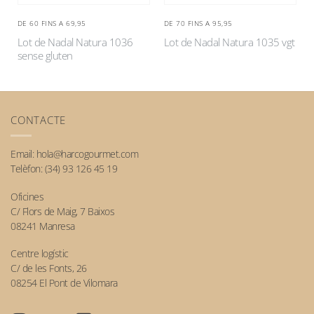
DE 60 FINS A 69,95
DE 70 FINS A 95,95
Lot de Nadal Natura 1036
Lot de Nadal Natura 1035 vgt
sense gluten
CONTACTE
Email:
hola@harcogourmet.com
Telèfon:
(34) 93 126 45 19
Oficines
C/ Flors de Maig, 7 Baixos
08241 Manresa
Centre logístic
C/ de les Fonts, 26
08254 El Pont de Vilomara