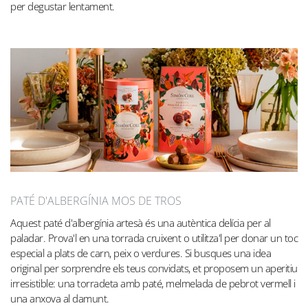
per degustar lentament.
PATÉ D'ALBERGÍNIA MOS DE TROS
Aquest paté d'albergínia artesà és una autèntica delícia per al
paladar. Prova'l en una torrada cruixent o utilitza'l per donar un toc
especial a plats de carn, peix o verdures. Si busques una idea
original per sorprendre els teus convidats, et proposem un aperitiu
irresistible: una torradeta amb paté, melmelada de pebrot vermell i
una anxova al damunt.