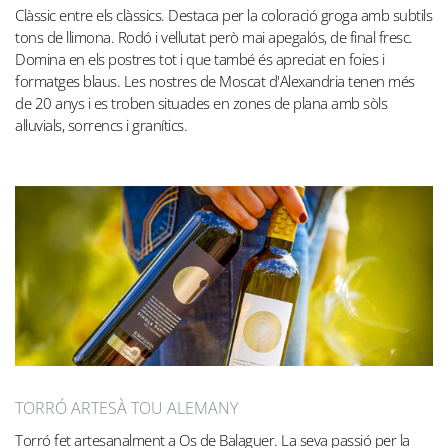
Clàssic entre els clàssics. Destaca per la coloració groga amb subtils
tons de llimona. Rodó i vellutat però mai apegalós, de final fresc.
Domina en els postres tot i que també és apreciat en foies i
formatges blaus. Les nostres de Moscat d'Alexandria tenen més
de 20 anys i es troben situades en zones de plana amb sòls
al·luvials, sorrencs i granítics.
TORRÓ ARTESÀ TOU ALEMANY
Torró fet artesanalment a Os de Balaguer. La seva passió per la