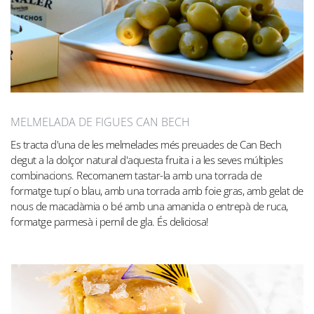
MELMELADA DE FIGUES CAN BECH
Es tracta d'una de les melmelades més preuades de Can Bech
degut a la dolçor natural d'aquesta fruita i a les seves múltiples
combinacions. Recomanem tastar-la amb una torrada de
formatge tupí o blau, amb una torrada amb foie gras, amb gelat de
nous de macadàmia o bé amb una amanida o entrepà de ruca,
formatge parmesà i pernil de gla. És deliciosa!