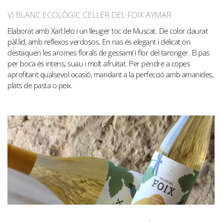
VI BLANC ECOLÒGIC CELLER DEL FOIX AYMAR
Elaborat amb Xarl.lelo i un lleuger toc de Muscat. De color daurat
pàl.lid, amb reflexos verdosos. En nas és elegant i delicat on
destaquen les aromes florals de gessamí i flor del taronger. El pas
per boca és intens, suau i molt afruitat. Per pendre a copes
aprofitant qualsevol ocasió, maridant a la perfecció amb amanides,
plats de pasta o peix.