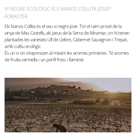
VI NEGRE ECOLÒGIC ELS NANOS COLLITA JOSEP
FORASTER
Els Nanos Collita és el seu vi negre jove. Tot el raïm prové de la
vinya de Mas Castells, als peus de la Serra de Miramar, on hi tenen
plantades les varietats Ull de Llebre, Cabernet Sauvignon i Trepat,
amb cultiu ecològic.
És un vi on s’expressen al màxim les aromes primàries. Té aromes
de fruita vermella i un perfil fresc i llaminer.