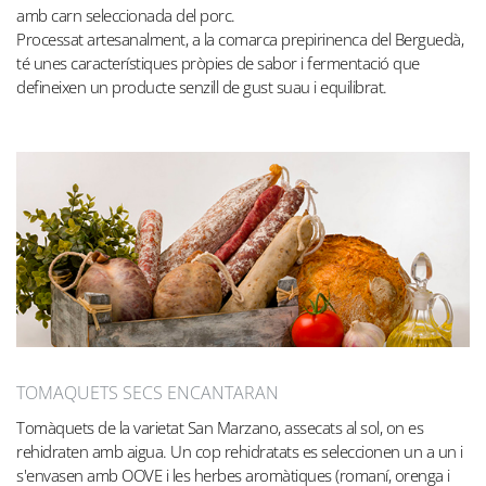
amb carn seleccionada del porc.
Processat artesanalment, a la comarca prepirinenca del Berguedà,
té unes característiques pròpies de sabor i fermentació que
defineixen un producte senzill de gust suau i equilibrat.
TOMAQUETS SECS ENCANTARAN
Tomàquets de la varietat San Marzano, assecats al sol, on es
rehidraten amb aigua. Un cop rehidratats es seleccionen un a un i
s'envasen amb OOVE i les herbes aromàtiques (romaní, orenga i