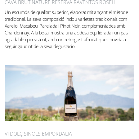
CAVA BRUT NATURE RESERVA RAVENTÓS ROSELL
Un escumós de qualitat superior, elaborat mitjançant el mètode
tradicional. La seva composició inclou varietats tradicionals com
Xarel·lo, Macabeu, Parellada i Pinot Noir, complementades amb
Chardonnay. A la boca, mostra una acidesa equilibrada i un pas
agradable i persistent, amb un retrogust afruitat que convida a
seguir gaudint de la seva degustació.
VI DOLÇ SINOLS EMPORDALIA