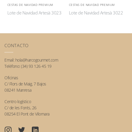
CESTAS DE NAVIDAD PREMIUM
CESTAS DE NAVIDAD PREMIUM
Lote de Navidad Artesà 3023
Lote de Navidad Artesà 3022
CONTACTO
Email:
hola@harcogourmet.com
Teléfono:
(34) 93 126 45 19
Oficinas
C/ Flors de Maig, 7 Bajos
08241 Manresa
Centro logístico
C/ de les Fonts, 26
08254 El Pont de Vilomara