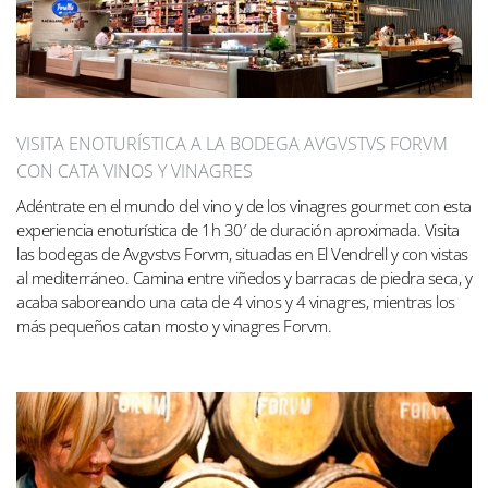
VISITA ENOTURÍSTICA A LA BODEGA AVGVSTVS FORVM
CON CATA VINOS Y VINAGRES
Adéntrate en el mundo del vino y de los vinagres gourmet con esta
experiencia enoturística de 1h 30′ de duración aproximada. Visita
las bodegas de Avgvstvs Forvm, situadas en El Vendrell y con vistas
al mediterráneo. Camina entre viñedos y barracas de piedra seca, y
acaba saboreando una cata de 4 vinos y 4 vinagres, mientras los
más pequeños catan mosto y vinagres Forvm.