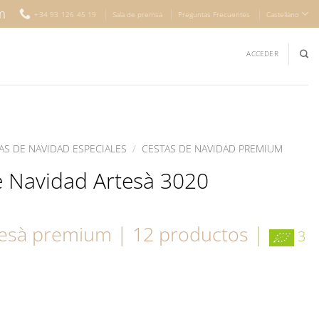
m
+34 93 126 45 19
Sala de premsa
Preguntas Frecuentes
Castellano
ACCEDER
AS DE NAVIDAD ESPECIALES
/
CESTAS DE NAVIDAD PREMIUM
e Navidad Artesà 3020
tesà premium | 12 productos
|
3