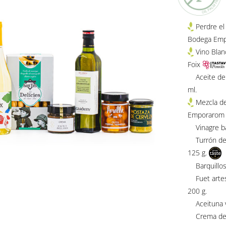
Perdre e
Bodega Emp
Vino Blan
Foix
Aceite de o
ml.
Mezcla de
Emporarom 
Vinagre bal
Turrón de y
125 g.
Barquillos 
Fuet artesa
200 g.
Aceituna ve
Crema de ca