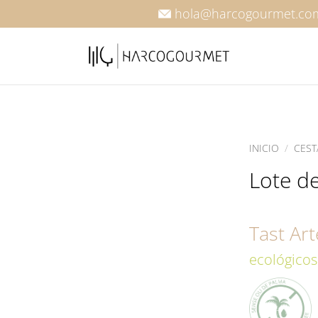
hola@harcogourmet.co
INICIO
/
CEST
Lote d
Tast Ar
ecológicos