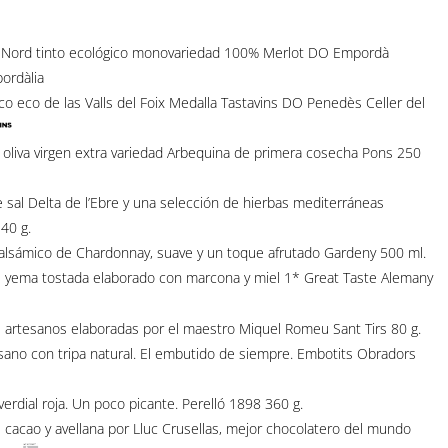
l Nord tinto ecológico monovariedad 100% Merlot DO Empordà
ordàlia
co eco de las Valls del Foix Medalla Tastavins DO Penedès Celler del
liva virgen extra variedad Arbequina de primera cosecha Pons 250
 sal Delta de l’Ebre y una selección de hierbas mediterráneas
40 g.
sámico de Chardonnay, suave y un toque afrutado Gardeny 500 ml.
ema tostada elaborado con marcona y miel 1* Great Taste Alemany
artesanos elaboradas por el maestro Miquel Romeu Sant Tirs 80 g.
no con tripa natural. El embutido de siempre. Embotits Obradors
rdial roja. Un poco picante. Perelló 1898 360 g.
cao y avellana por Lluc Crusellas, mejor chocolatero del mundo