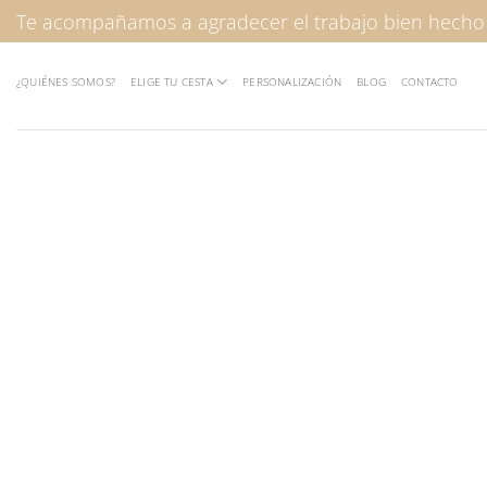
Saltar
Te acompañamos a agradecer el trabajo bien hecho
al
contenido
¿QUIÉNES SOMOS?
ELIGE TU CESTA
PERSONALIZACIÓN
BLOG
CONTACTO