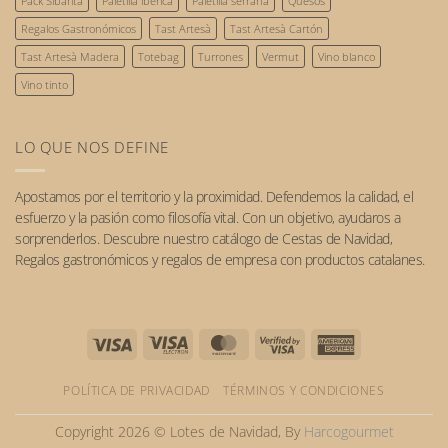
el
Pack Sibarita
Paletilla ibérica
Paletilla serrana
Quesos
futuro.
Regalos Gastronómicos
Tast Artesà
Tast Artesà Cartón
Tast Artesà Madera
Totebag
Turrones
Vermut
Vino blanco
Vino tinto
LO QUE NOS DEFINE
Apostamos por el
territorio
y la
proximidad
. Defendemos la calidad, el
esfuerzo y la pasión como filosofía vital. Con un objetivo, ayudaros a
sorprenderlos. Descubre nuestro catálogo de
Cestas de Navidad
,
Regalos gastronómicos
y
regalos de empresa
con
productos catalanes
.
Visa
Visa
MasterCard
Visa
American
Electron
2
Express
POLÍTICA DE PRIVACIDAD
TÉRMINOS Y CONDICIONES
Copyright 2026 © Lotes de Navidad, By
Harcogourmet