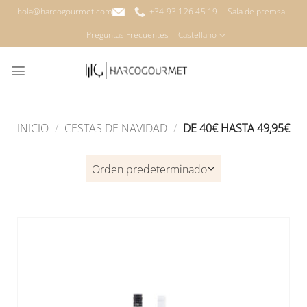
Saltar
hola@harcogourmet.com
+34 93 126 45 19
Sala de premsa
al
Preguntas Frecuentes
Castellano
contenido
INICIO
/
CESTAS DE NAVIDAD
/
DE 40€ HASTA 49,95€