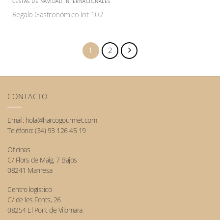
CESTAS DE NAVIDAD INTERNACIONALES
Regalo Gastronómico Int-102
1
2
CONTACTO
Email:
hola@harcogourmet.com
Teléfono:
(34) 93 126 45 19
Oficinas
C/ Flors de Maig, 7 Bajos
08241 Manresa
Centro logístico
C/ de les Fonts, 26
08254 El Pont de Vilomara