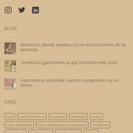
BLOG
Motivación laboral, empieza con el reconocimiento de las
personas
No
hay
Tendencias gastronómicas que triunfarán este 2026.
comentarios
No
en
hay
Motivación
comentarios
laboral,
Gastronomía sostenible: nuestro compromiso con el
en
empieza
futuro.
Tendencias
con
No
gastronómicas
el
hay
que
reconocimiento
comentarios
TAGS
triunfarán
de
en
este
las
Gastronomía
2026.
personas
sostenible:
Cava
Cava Brut Nature
Chocolate
Destilados
Dulces
nuestro
compromiso
Lotes de Navidad
Lotes de Navidad con Embutidos
Lot Natura
con