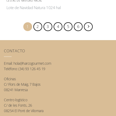
CESTAS DE NAVIDAD HALAL
Lote de Navidad Natura 1024 hal
1
2
3
4
5
6
CONTACTO
Email:
hola@harcogourmet.com
Teléfono:
(34) 93 126 45 19
Oficinas
C/ Flors de Maig, 7 Bajos
08241 Manresa
Centro logístico
C/ de les Fonts, 26
08254 El Pont de Vilomara