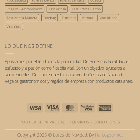
el
Pack Sibarita
Paletilla ibérica
Paletilla serrana
Quesos
futuro.
Regalos Gastronómicos
Tast Artesà
Tast Artesà Cartón
Tast Artesà Madera
Totebag
Turrones
Vermut
Vino blanco
Vino tinto
LO QUE NOS DEFINE
Apostamos por el
territorio
y la
proximidad
. Defendemos la calidad, el
esfuerzo y la pasión como filosofía vital. Con un objetivo, ayudaros a
sorprenderlos. Descubre nuestro catálogo de
Cestas de Navidad
,
Regalos gastronómicos
y
regalos de empresa
con
productos catalanes
.
Visa
Visa
MasterCard
Visa
American
Electron
2
Express
POLÍTICA DE PRIVACIDAD
TÉRMINOS Y CONDICIONES
Copyright 2026 © Lotes de Navidad, By
Harcogourmet