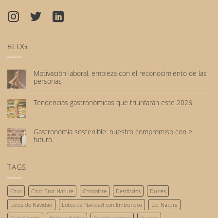
BLOG
Motivación laboral, empieza con el reconocimiento de las
personas
No
hay
Tendencias gastronómicas que triunfarán este 2026.
comentarios
No
en
hay
Motivación
comentarios
laboral,
Gastronomía sostenible: nuestro compromiso con el
en
empieza
futuro.
Tendencias
con
No
gastronómicas
el
hay
que
reconocimiento
comentarios
TAGS
triunfarán
de
en
este
las
Gastronomía
2026.
personas
sostenible:
Cava
Cava Brut Nature
Chocolate
Destilados
Dulces
nuestro
compromiso
Lotes de Navidad
Lotes de Navidad con Embutidos
Lot Natura
con