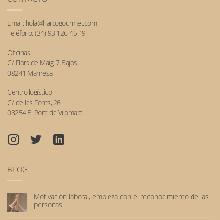
Email:
hola@harcogourmet.com
Teléfono:
(34) 93 126 45 19
Oficinas
C/ Flors de Maig, 7 Bajos
08241 Manresa
Centro logístico
C/ de les Fonts, 26
08254 El Pont de Vilomara
BLOG
Motivación laboral, empieza con el reconocimiento de las
personas
No