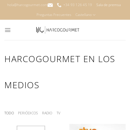
Saltar
hola@harcogourmet.com
+34 93 126 45 19
Sala de premsa
al
Preguntas Frecuentes
Castellano
contenido
HARCOGOURMET EN LOS
MEDIOS
TODO
PERIÓDICOS
RADIO
TV