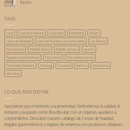
empieza
futuro.
Tendencias
con
No
gastronómicas
el
hay
que
reconocimiento
comentarios
TAGS
triunfarán
de
en
este
las
Gastronomía
2026.
personas
sostenible:
Cava
Cava Brut Nature
Chocolate
Destilados
Dulces
nuestro
compromiso
Lotes de Navidad
Lotes de Navidad con Embutidos
Lot Natura
con
el
Pack Sibarita
Paletilla ibérica
Paletilla serrana
Quesos
futuro.
Regalos Gastronómicos
Tast Artesà
Tast Artesà Cartón
Tast Artesà Madera
Totebag
Turrones
Vermut
Vino blanco
Vino tinto
LO QUE NOS DEFINE
Apostamos por el
territorio
y la
proximidad
. Defendemos la calidad, el
esfuerzo y la pasión como filosofía vital. Con un objetivo, ayudaros a
sorprenderlos. Descubre nuestro catálogo de
Cestas de Navidad
,
Regalos gastronómicos
y
regalos de empresa
con
productos catalanes
.