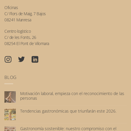
Oficinas
C/ Flors de Maig, 7 Bajos
08241 Manresa
Centro logístico
C/ de les Fonts, 26
08254 El Pont de Vilomara
BLOG
Motivación laboral, empieza con el reconocimiento de las
personas
No
hay
Tendencias gastronómicas que triunfarán este 2026.
comentarios
No
en
hay
Motivación
comentarios
laboral,
Gastronomía sostenible: nuestro compromiso con el
en