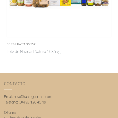
DE 70€ HASTA 95,95€
Lote de Navidad Natura 1035 vgt
CONTACTO
Email:
hola@harcogourmet.com
Teléfono:
(34) 93 126 45 19
Oficinas
C/ Flors de Maig, 7 Bajos