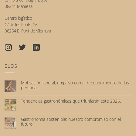
08241 Manresa
Centro logístico
C/ de les Fonts, 26
08254 El Pont de Vilomara
BLOG
Motivación laboral, empieza con el reconocimiento de las
personas
No
hay
Tendencias gastronómicas que triunfarán este 2026.
comentarios
No
en
hay
Motivación
comentarios
laboral,
Gastronomía sostenible: nuestro compromiso con el
en
empieza
futuro.
Tendencias
con
No
gastronómicas
el
hay