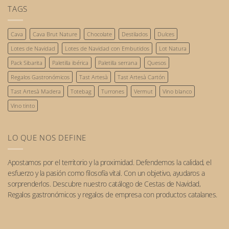
que
reconocimiento
comentarios
TAGS
triunfarán
de
en
este
las
Gastronomía
2026.
personas
sostenible:
Cava
Cava Brut Nature
Chocolate
Destilados
Dulces
nuestro
compromiso
Lotes de Navidad
Lotes de Navidad con Embutidos
Lot Natura
con
el
Pack Sibarita
Paletilla ibérica
Paletilla serrana
Quesos
futuro.
Regalos Gastronómicos
Tast Artesà
Tast Artesà Cartón
Tast Artesà Madera
Totebag
Turrones
Vermut
Vino blanco
Vino tinto
LO QUE NOS DEFINE
Apostamos por el
territorio
y la
proximidad
. Defendemos la calidad, el
esfuerzo y la pasión como filosofía vital. Con un objetivo, ayudaros a
sorprenderlos. Descubre nuestro catálogo de
Cestas de Navidad
,
Regalos gastronómicos
y
regalos de empresa
con
productos catalanes
.