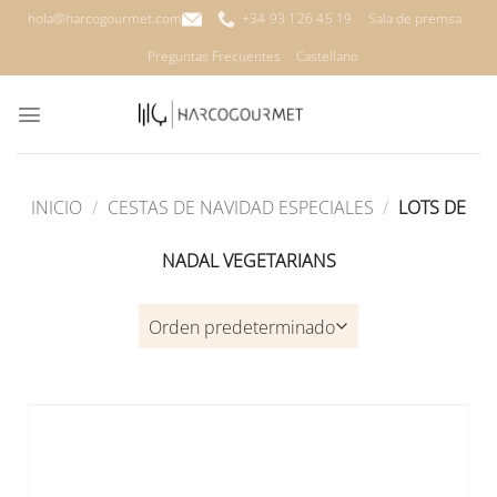
Saltar
hola@harcogourmet.com
+34 93 126 45 19
Sala de premsa
al
Preguntas Frecuentes
Castellano
contenido
INICIO
/
CESTAS DE NAVIDAD ESPECIALES
/
LOTS DE
NADAL VEGETARIANS