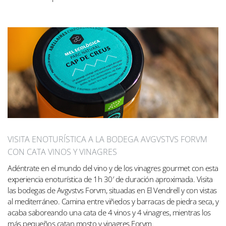
VISITA ENOTURÍSTICA A LA BODEGA AVGVSTVS FORVM
CON CATA VINOS Y VINAGRES
Adéntrate en el mundo del vino y de los vinagres gourmet con esta
experiencia enoturística de 1h 30′ de duración aproximada. Visita
las bodegas de Avgvstvs Forvm, situadas en El Vendrell y con vistas
al mediterráneo. Camina entre viñedos y barracas de piedra seca, y
acaba saboreando una cata de 4 vinos y 4 vinagres, mientras los
más pequeños catan mosto y vinagres Forvm.