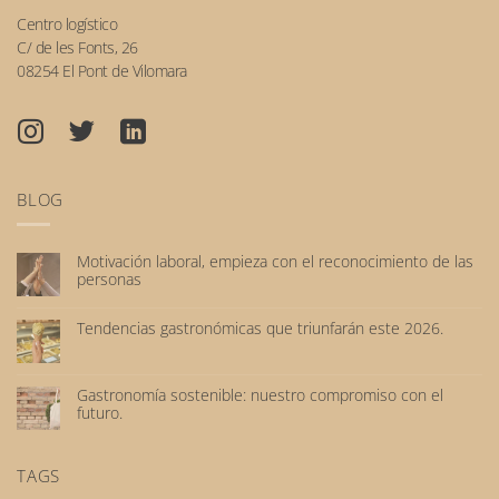
Centro logístico
C/ de les Fonts, 26
08254 El Pont de Vilomara
BLOG
Motivación laboral, empieza con el reconocimiento de las
personas
No
hay
Tendencias gastronómicas que triunfarán este 2026.
comentarios
No
en
hay
Motivación
comentarios
laboral,
Gastronomía sostenible: nuestro compromiso con el
en
empieza
futuro.
Tendencias
con
No
gastronómicas
el
hay
que
reconocimiento
comentarios
TAGS
triunfarán
de
en
este
las