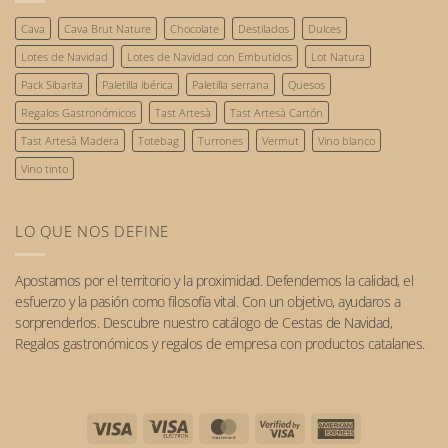
Gastronomía
2026.
personas
sostenible:
Cava
Cava Brut Nature
Chocolate
Destilados
Dulces
nuestro
compromiso
Lotes de Navidad
Lotes de Navidad con Embutidos
Lot Natura
con
el
Pack Sibarita
Paletilla ibérica
Paletilla serrana
Quesos
futuro.
Regalos Gastronómicos
Tast Artesà
Tast Artesà Cartón
Tast Artesà Madera
Totebag
Turrones
Vermut
Vino blanco
Vino tinto
LO QUE NOS DEFINE
Apostamos por el
territorio
y la
proximidad
. Defendemos la calidad, el
esfuerzo y la pasión como filosofía vital. Con un objetivo, ayudaros a
sorprenderlos. Descubre nuestro catálogo de
Cestas de Navidad
,
Regalos gastronómicos
y
regalos de empresa
con
productos catalanes
.
Visa
Visa
MasterCard
Visa
American