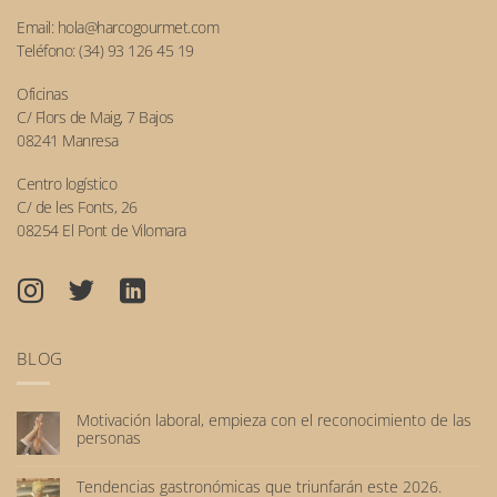
Email:
hola@harcogourmet.com
Teléfono:
(34) 93 126 45 19
Oficinas
C/ Flors de Maig, 7 Bajos
08241 Manresa
Centro logístico
C/ de les Fonts, 26
08254 El Pont de Vilomara
BLOG
Motivación laboral, empieza con el reconocimiento de las
personas
No
hay
Tendencias gastronómicas que triunfarán este 2026.
comentarios