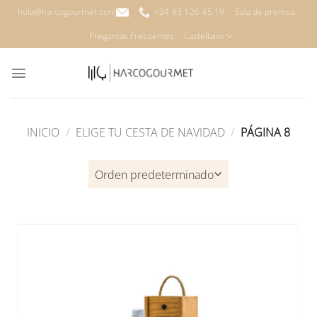
Saltar
hola@harcogourmet.com
+34 93 126 45 19
Sala de premsa
al
Preguntas Frecuentes
Castellano
contenido
INICIO
/
ELIGE TU CESTA DE NAVIDAD
/
PÁGINA 8