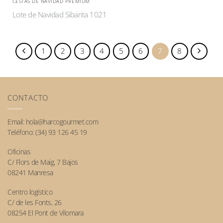
CESTAS DE NAVIDAD PREMIUM
Lote de Navidad Sibarita 1021
1
2
3
4
5
6
7
8
CONTACTO
Email:
hola@harcogourmet.com
Teléfono:
(34) 93 126 45 19
Oficinas
C/ Flors de Maig, 7 Bajos
08241 Manresa
Centro logístico
C/ de les Fonts, 26
08254 El Pont de Vilomara