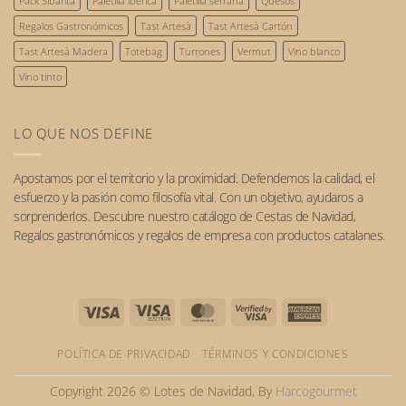
el
Pack Sibarita
Paletilla ibérica
Paletilla serrana
Quesos
futuro.
Regalos Gastronómicos
Tast Artesà
Tast Artesà Cartón
Tast Artesà Madera
Totebag
Turrones
Vermut
Vino blanco
Vino tinto
LO QUE NOS DEFINE
Apostamos por el
territorio
y la
proximidad
. Defendemos la calidad, el
esfuerzo y la pasión como filosofía vital. Con un objetivo, ayudaros a
sorprenderlos. Descubre nuestro catálogo de
Cestas de Navidad
,
Regalos gastronómicos
y
regalos de empresa
con
productos catalanes
.
Visa
Visa
MasterCard
Visa
American
Electron
2
Express
POLÍTICA DE PRIVACIDAD
TÉRMINOS Y CONDICIONES
Copyright 2026 © Lotes de Navidad, By
Harcogourmet