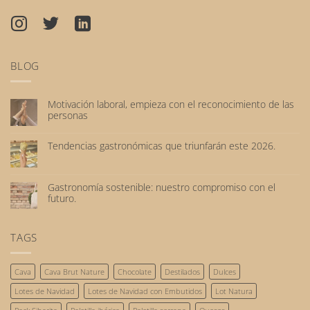
BLOG
Motivación laboral, empieza con el reconocimiento de las
personas
No
hay
Tendencias gastronómicas que triunfarán este 2026.
comentarios
No
en
hay
Motivación
comentarios
laboral,
Gastronomía sostenible: nuestro compromiso con el
en
empieza
futuro.
Tendencias
con
No
gastronómicas
el
hay
que
reconocimiento
comentarios
TAGS
triunfarán
de
en
este
las
Gastronomía
2026.
personas
sostenible:
Cava
Cava Brut Nature
Chocolate
Destilados
Dulces
nuestro
compromiso
Lotes de Navidad
Lotes de Navidad con Embutidos
Lot Natura
con