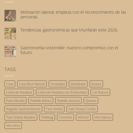
Motivación laboral, empieza con el reconocimiento de las
personas
No
hay
Tendencias gastronómicas que triunfarán este 2026.
comentarios
No
en
hay
Motivación
comentarios
laboral,
Gastronomía sostenible: nuestro compromiso con el
en
empieza
futuro.
Tendencias
con
No
gastronómicas
el
hay
que
reconocimiento
comentarios
TAGS
triunfarán
de
en
este
las
Gastronomía
2026.
personas
sostenible:
Cava
Cava Brut Nature
Chocolate
Destilados
Dulces
nuestro
compromiso
Lotes de Navidad
Lotes de Navidad con Embutidos
Lot Natura
con
el
Pack Sibarita
Paletilla ibérica
Paletilla serrana
Quesos
futuro.
Regalos Gastronómicos
Tast Artesà
Tast Artesà Cartón
Tast Artesà Madera
Totebag
Turrones
Vermut
Vino blanco
Vino tinto