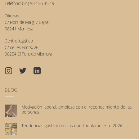
Teléfono:
(34) 93 126 45 19
Oficinas
C/ Flors de Maig, 7 Bajos
08241 Manresa
Centro logístico
C/ de les Fonts, 26
08254 El Pont de Vilomara
BLOG
Motivación laboral, empieza con el reconocimiento de las
personas
No
hay
Tendencias gastronómicas que triunfarán este 2026.
comentarios
No
en
hay
Motivación