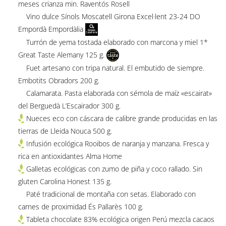
meses crianza min. Raventós Rosell
Vino dulce Sínols Moscatell Girona Excel·lent 23-24 DO
Empordà Empordàlia
Turrón de yema tostada elaborado con marcona y miel 1*
Great Taste Alemany 125 g.
Fuet artesano con tripa natural. El embutido de siempre.
Embotits Obradors 200 g.
Calamarata. Pasta elaborada con sémola de maíz «escairat»
del Berguedà L’Escairador 300 g.
Nueces eco con cáscara de calibre grande producidas en las
tierras de Lleida Nouca 500 g.
Infusión ecológica Rooibos de naranja y manzana. Fresca y
rica en antioxidantes Alma Home
Galletas ecológicas con zumo de piña y coco rallado. Sin
gluten Carolina Honest 135 g.
Paté tradicional de montaña con setas. Elaborado con
carnes de proximidad És Pallarès 100 g.
Tableta chocolate 83% ecológica origen Perú mezcla cacaos