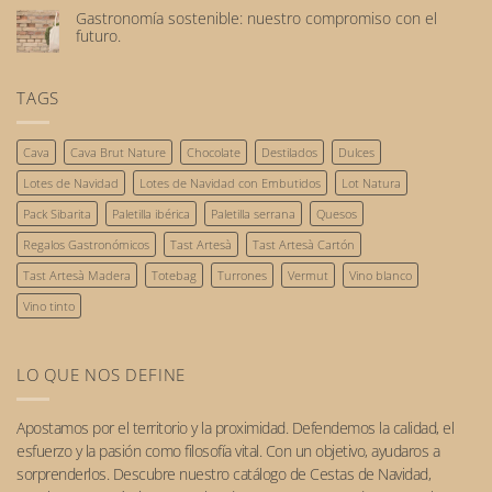
comentarios
laboral,
Gastronomía sostenible: nuestro compromiso con el
en
empieza
futuro.
Tendencias
con
No
gastronómicas
el
hay
que
reconocimiento
comentarios
TAGS
triunfarán
de
en
este
las
Gastronomía
2026.
personas
sostenible:
Cava
Cava Brut Nature
Chocolate
Destilados
Dulces
nuestro
compromiso
Lotes de Navidad
Lotes de Navidad con Embutidos
Lot Natura
con
el
Pack Sibarita
Paletilla ibérica
Paletilla serrana
Quesos
futuro.
Regalos Gastronómicos
Tast Artesà
Tast Artesà Cartón
Tast Artesà Madera
Totebag
Turrones
Vermut
Vino blanco
Vino tinto
LO QUE NOS DEFINE
Apostamos por el
territorio
y la
proximidad
. Defendemos la calidad, el
esfuerzo y la pasión como filosofía vital. Con un objetivo, ayudaros a
sorprenderlos. Descubre nuestro catálogo de
Cestas de Navidad
,