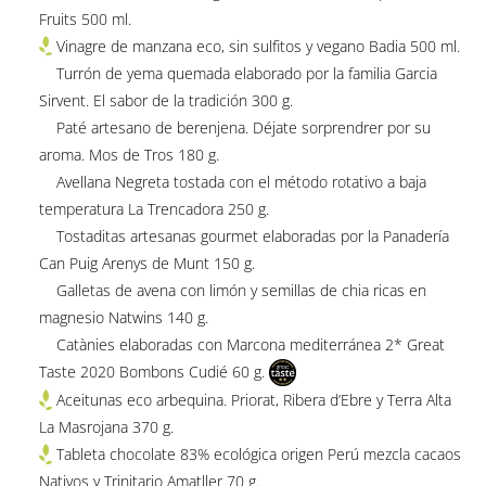
Fruits 500 ml.
Vinagre de manzana eco, sin sulfitos y vegano Badia 500 ml.
Turrón de yema quemada elaborado por la familia Garcia
Sirvent. El sabor de la tradición 300 g.
Paté artesano de berenjena. Déjate sorprendrer por su
aroma. Mos de Tros 180 g.
Avellana Negreta tostada con el método rotativo a baja
temperatura La Trencadora 250 g.
Tostaditas artesanas gourmet elaboradas por la Panadería
Can Puig Arenys de Munt 150 g.
Galletas de avena con limón y semillas de chia ricas en
magnesio Natwins 140 g.
Catànies elaboradas con Marcona mediterránea 2* Great
Taste 2020 Bombons Cudié 60 g.
Aceitunas eco arbequina. Priorat, Ribera d’Ebre y Terra Alta
La Masrojana 370 g.
Tableta chocolate 83% ecológica origen Perú mezcla cacaos
Nativos y Trinitario Amatller 70 g.