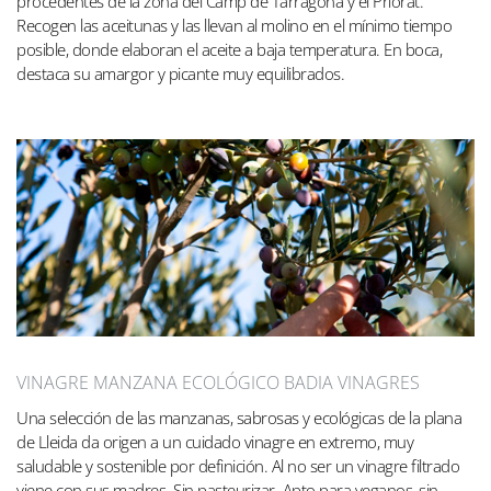
procedentes de la zona del Camp de Tarragona y el Priorat.
Recogen las aceitunas y las llevan al molino en el mínimo tiempo
posible, donde elaboran el aceite a baja temperatura. En boca,
destaca su amargor y picante muy equilibrados.
VINAGRE MANZANA ECOLÓGICO BADIA VINAGRES
Una selección de las manzanas, sabrosas y ecológicas de la plana
de Lleida da origen a un cuidado vinagre en extremo, muy
saludable y sostenible por definición. Al no ser un vinagre filtrado
viene con sus madres. Sin pasteurizar. Apto para veganos, sin