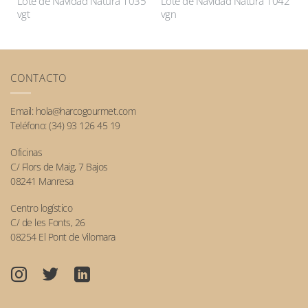
7
Lote de Navidad Natura 1035
Lote de Navidad Natura 1042
vgt
vgn
CONTACTO
Email:
hola@harcogourmet.com
Teléfono:
(34) 93 126 45 19
Oficinas
C/ Flors de Maig, 7 Bajos
08241 Manresa
Centro logístico
C/ de les Fonts, 26
08254 El Pont de Vilomara