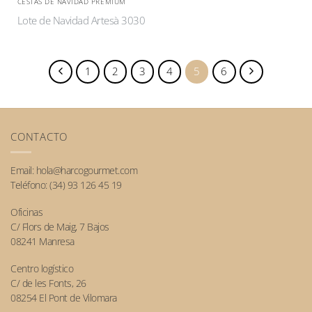
CESTAS DE NAVIDAD PREMIUM
Lote de Navidad Artesà 3030
1
2
3
4
5
6
CONTACTO
Email:
hola@harcogourmet.com
Teléfono:
(34) 93 126 45 19
Oficinas
C/ Flors de Maig, 7 Bajos
08241 Manresa
Centro logístico
C/ de les Fonts, 26
08254 El Pont de Vilomara