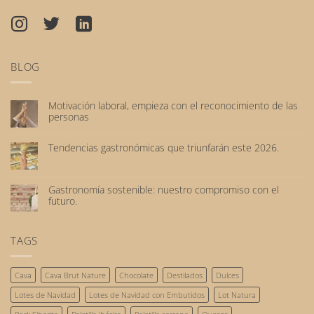
BLOG
Motivación laboral, empieza con el reconocimiento de las
personas
No
hay
Tendencias gastronómicas que triunfarán este 2026.
comentarios
No
en
hay
Motivación
comentarios
laboral,
Gastronomía sostenible: nuestro compromiso con el
en
empieza
futuro.
Tendencias
con
No
gastronómicas
el
hay
que
reconocimiento
comentarios
TAGS
triunfarán
de
en
este
las
Gastronomía
2026.
personas
sostenible:
Cava
Cava Brut Nature
Chocolate
Destilados
Dulces
nuestro
compromiso
Lotes de Navidad
Lotes de Navidad con Embutidos
Lot Natura
con