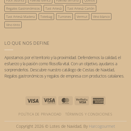
el
Pack Sibarita
Paletilla ibérica
Paletilla serrana
Quesos
futuro.
Regalos Gastronómicos
Tast Artesà
Tast Artesà Cartón
Tast Artesà Madera
Totebag
Turrones
Vermut
Vino blanco
Vino tinto
LO QUE NOS DEFINE
Apostamos por el
territorio
y la
proximidad
. Defendemos la calidad, el
esfuerzo y la pasión como filosofía vital. Con un objetivo, ayudaros a
sorprenderlos. Descubre nuestro catálogo de
Cestas de Navidad
,
Regalos gastronómicos
y
regalos de empresa
con
productos catalanes
.
Visa
Visa
MasterCard
Visa
American
Electron
2
Express
POLÍTICA DE PRIVACIDAD
TÉRMINOS Y CONDICIONES
Copyright 2026 © Lotes de Navidad, By
Harcogourmet