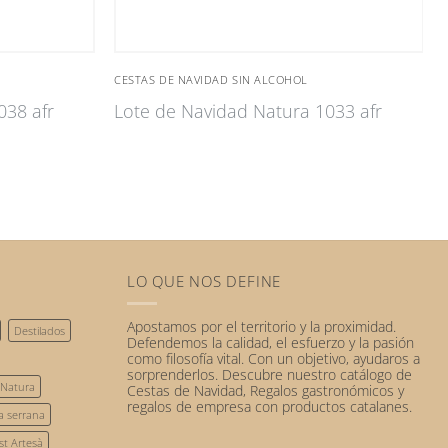
CESTAS DE NAVIDAD SIN ALCOHOL
038 afr
Lote de Navidad Natura 1033 afr
LO QUE NOS DEFINE
Apostamos por el
territorio
y la
proximidad
.
Destilados
Defendemos la calidad, el esfuerzo y la pasión
como filosofía vital. Con un objetivo, ayudaros a
sorprenderlos. Descubre nuestro catálogo de
 Natura
Cestas de Navidad
,
Regalos gastronómicos
y
regalos de empresa
con
productos catalanes
.
la serrana
st Artesà