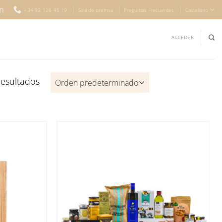
m
+34 93 126 45 19
Sala de premsa
Preguntas Frecuentes
Castellano
ACCEDER
esultados