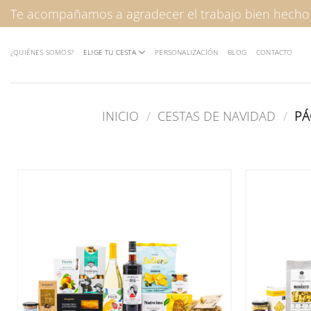
Saltar
Te acompañamos a agradecer el trabajo bien hecho
al
contenido
¿QUIÉNES SOMOS?
ELIGE TU CESTA
PERSONALIZACIÓN
BLOG
CONTACTO
INICIO
/
CESTAS DE NAVIDAD
/
PÁ