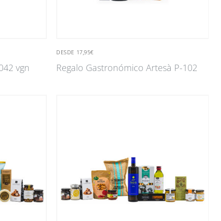
DESDE 17,95€
042 vgn
Regalo Gastronómico Artesà P-102