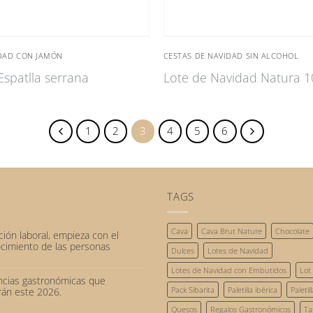
IDAD CON JAMÓN
CESTAS DE NAVIDAD SIN ALCOHOL
spatlla serrana
Lote de Navidad Natura 1
1
2
3
4
5
6
TAGS
Cava
Cava Brut Nature
Chocolate
ción laboral, empieza con el
cimiento de las personas
Dulces
Lotes de Navidad
Lotes de Navidad con Embutidos
Lot
cias gastronómicas que
arios
Pack Sibarita
Paletilla ibérica
Paletil
arán este 2026.
ción
Quesos
Regalos Gastronómicos
Ta